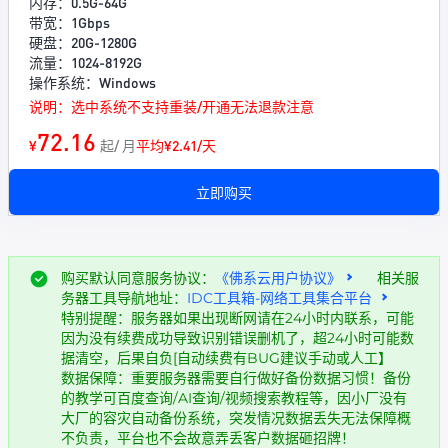
内存：0.5G-64G
带宽：1Gbps
硬盘：20G-1280G
流量：1024-8192G
操作系统：Windows
说明：选中系统不支持重装/开通无法退款注意
72.16
¥
起/ 月
平均¥2.41/天
立即购买
购买默认同意服务协议：
《佛系云用户协议》
相关服
务器工具导航地址：
IDC工具箱-网络工具集合平台
特别提醒：服务器如果出现断网请在24小时内联系，可能
因为没有续费成功导致识别错误删机了，超24小时可能数
据清空，后果自负[自动续费有BUG建议手动或人工】
数据保障：重要服务器需要自行做好备份数据习惯！备份
的教学可百度查询/AI查询/视频搜索教程等，因小厂没有
大厂的容灾自动备份系统，突发情况数据丢失无法保障概
不负责，平台也不会故意弄丢客户数据砸招牌！