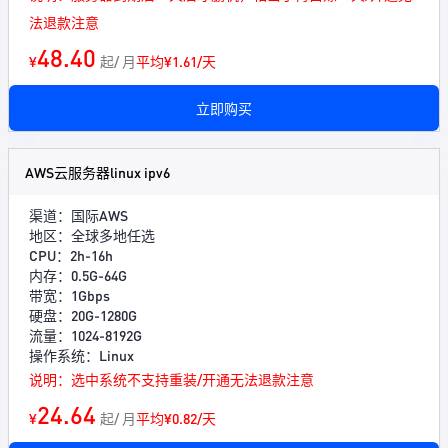
法退款注意
48.40
¥
起/ 月
平均¥1.61/天
立即购买
AWS云服务器linux ipv6
渠道：国际AWS
地区：全球多地任选
CPU：2h-16h
内存：0.5G-64G
带宽：1Gbps
硬盘：20G-1280G
流量：1024-8192G
操作系统：Linux
说明：选中系统不支持重装/开通无法退款注意
24.64
¥
起/ 月
平均¥0.82/天