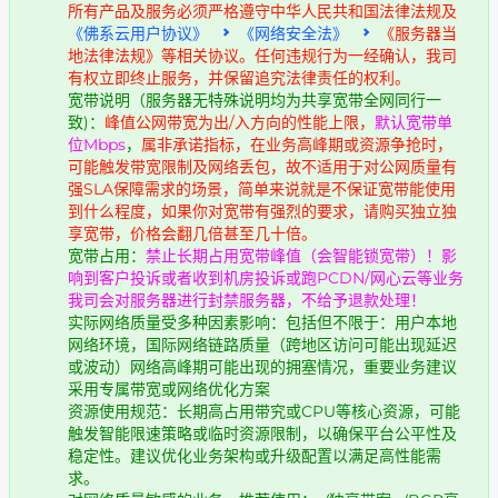
所有产品及服务必须严格遵守中华人民共和国法律法规及
《佛系云用户协议》
《网络安全法》
《服务器当
地法律法规》等相关协议。任何违规行为一经确认，我司
有权立即终止服务，并保留追究法律责任的权利。
宽带说明（服务器无特殊说明均为共享宽带全网同行一
致)：
峰值公网带宽为出/入方向的性能上限，
默认宽带单
位Mbps
，
属非承诺指标，在业务高峰期或资源争抢时，
可能触发带宽限制及网络丢包，故不适用于对公网质量有
强SLA保障需求的场景，简单来说就是不保证宽带能使用
到什么程度，如果你对宽带有强烈的要求，请购买独立独
享宽带，价格会翻几倍甚至几十倍。
宽带占用：
禁止长期占用宽带峰值（会智能锁宽带）！影
响到客户投诉或者收到机房投诉或跑PCDN/网心云等业务
我司会对服务器进行封禁服务器，不给予退款处理！
实际网络质量受多种因素影响：包括但不限于：用户本地
网络环境，国际网络链路质量（跨地区访问可能出现延迟
或波动）网络高峰期可能出现的拥塞情况，重要业务建议
采用专属带宽或网络优化方案
资源使用规范：长期高占用带究或CPU等核心资源，可能
触发智能限速策略或临时资源限制，以确保平台公平性及
稳定性。建议优化业务架构或升级配置以满足高性能需
求。