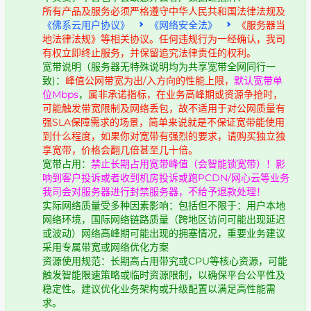
所有产品及服务必须严格遵守中华人民共和国法律法规及
《佛系云用户协议》
《网络安全法》
《服务器当
地法律法规》等相关协议。任何违规行为一经确认，我司
有权立即终止服务，并保留追究法律责任的权利。
宽带说明（服务器无特殊说明均为共享宽带全网同行一
致)：
峰值公网带宽为出/入方向的性能上限，
默认宽带单
位Mbps
，
属非承诺指标，在业务高峰期或资源争抢时，
可能触发带宽限制及网络丢包，故不适用于对公网质量有
强SLA保障需求的场景，简单来说就是不保证宽带能使用
到什么程度，如果你对宽带有强烈的要求，请购买独立独
享宽带，价格会翻几倍甚至几十倍。
宽带占用：
禁止长期占用宽带峰值（会智能锁宽带）！影
响到客户投诉或者收到机房投诉或跑PCDN/网心云等业务
我司会对服务器进行封禁服务器，不给予退款处理！
实际网络质量受多种因素影响：包括但不限于：用户本地
网络环境，国际网络链路质量（跨地区访问可能出现延迟
或波动）网络高峰期可能出现的拥塞情况，重要业务建议
采用专属带宽或网络优化方案
资源使用规范：长期高占用带究或CPU等核心资源，可能
触发智能限速策略或临时资源限制，以确保平台公平性及
稳定性。建议优化业务架构或升级配置以满足高性能需
求。