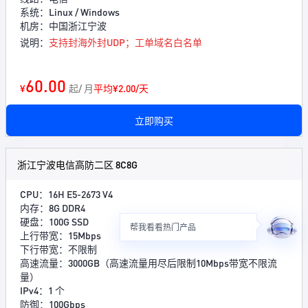
系统：Linux / Windows
机房：中国浙江宁波
说明：
支持封海外封UDP；工单域名白名单
60.00
¥
起/ 月
平均¥2.00/天
立即购买
浙江宁波电信高防二区 8C8G
CPU：16H E5-2673 V4
内存：8G DDR4
硬盘：100G SSD
帮我看看热门产品
上行带宽：15Mbps
下行带宽：不限制
高速流量：3000GB（高速流量用尽后限制10Mbps带宽不限流
量）
IPv4：1 个
防御：100Gbps