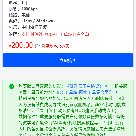
IPv4：1 个
防御：100Gbps
线路：电信
系统：Linux / Windows
机房：中国浙江宁波
说明：
支持封海外封UDP；工单域名白名单
200.00
¥
起/ 月
平均¥6.67/天
立即购买
购买默认同意服务协议：
《佛系云用户协议》
相关服
务器工具导航地址：
IDC工具箱-网络工具集合平台
特别提醒：服务器如果出现断网请在24小时内联系，可能
因为没有续费成功导致识别错误删机了，超24小时可能数
据清空，后果自负[自动续费有BUG建议手动或人工】
数据保障：重要服务器需要自行做好备份数据习惯！备份
的教学可百度查询/AI查询/视频搜索教程等，因小厂没有
大厂的容灾自动备份系统，突发情况数据丢失无法保障概
不负责，平台也不会故意弄丢客户数据砸招牌！