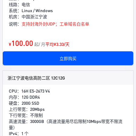
线路：电信
系统：Linux / Windows
机房：中国浙江宁波
说明：
支持封海外封UDP；工单域名白名单
100.00
¥
起/ 月
平均¥3.33/天
立即购买
浙江宁波电信高防二区 12C12G
CPU：16H E5-2673 V4
内存：12G DDR4
硬盘：200G SSD
上行带宽：20Mbps
下行带宽：不限制
高速流量：3000GB（高速流量用尽后限制10Mbps带宽不限流
量）
IPv4：1 个