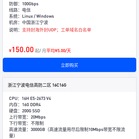
防御：100Gbps
线路：电信
系统：Linux / Windows
机房：中国浙江宁波
说明：
支持封海外封UDP；工单域名白名单
150.00
¥
起/ 月
平均¥5.00/天
立即购买
浙江宁波电信高防二区 16C16G
CPU：16H E5-2673 V4
内存：16G DDR4
硬盘：200G SSD
上行带宽：20Mbps
下行带宽：不限制
高速流量：3000GB（高速流量用尽后限制10Mbps带宽不限流
量）