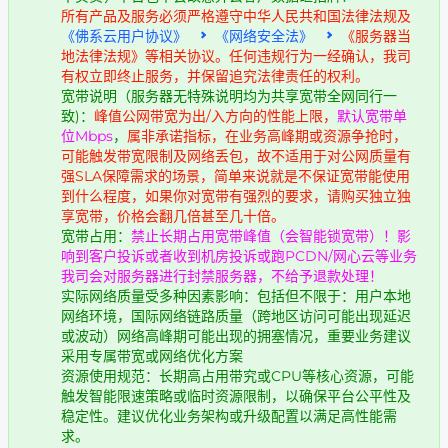
所有产品及服务必须严格遵守中华人民共和国法律法规及
《佛系云用户协议》
《网络安全法》
《服务器当
地法律法规》等相关协议。任何违规行为一经确认，我司
有权立即终止服务，并保留追究法律责任的权利。
宽带说明（服务器无特殊说明均为共享宽带全网同行一
致)：
峰值公网带宽为出/入方向的性能上限，
默认宽带单
位Mbps
，
属非承诺指标，在业务高峰期或资源争抢时，
可能触发带宽限制及网络丢包，故不适用于对公网质量有
强SLA保障需求的场景，简单来说就是不保证宽带能使用
到什么程度，如果你对宽带有强烈的要求，请购买独立独
享宽带，价格会翻几倍甚至几十倍。
宽带占用：
禁止长期占用宽带峰值（会智能锁宽带）！影
响到客户投诉或者收到机房投诉或跑PCDN/网心云等业务
我司会对服务器进行封禁服务器，不给予退款处理！
实际网络质量受多种因素影响：包括但不限于：用户本地
网络环境，国际网络链路质量（跨地区访问可能出现延迟
或波动）网络高峰期可能出现的拥塞情况，重要业务建议
采用专属带宽或网络优化方案
资源使用规范：长期高占用带究或CPU等核心资源，可能
触发智能限速策略或临时资源限制，以确保平台公平性及
稳定性。建议优化业务架构或升级配置以满足高性能需
求。