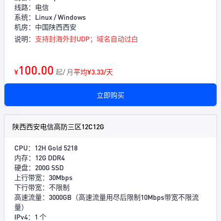
线路：电信
系统：Linux / Windows
机房：中国陕西西安
说明：
支持封海外封UDP；域名自动过白
100.00
¥
起/ 月
平均¥3.33/天
立即购买
陕西西安电信高防三区12C12G
CPU：12H Gold 5218
内存：12G DDR4
硬盘：200G SSD
上行带宽：30Mbps
下行带宽：不限制
高速流量：3000GB（高速流量用尽后限制10Mbps带宽不限流
量）
IPv4：1 个