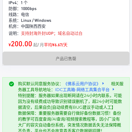
IPv4：1 个
防御：100Gbps
线路：电信
系统：Linux / Windows
机房：中国陕西西安
说明：
支持封海外封UDP；域名自动过白
200.00
¥
起/ 月
平均¥6.67/天
产品已售罄
购买默认同意服务协议：
《佛系云用户协议》
相关服
务器工具导航地址：
IDC工具箱-网络工具集合平台
特别提醒：服务器如果出现断网请在24小时内联系，可能
因为没有续费成功导致识别错误删机了，超24小时可能数
据清空，后果自负[自动续费有BUG建议手动或人工】
数据保障：重要服务器需要自行做好备份数据习惯！备份
的教学可百度查询/AI查询/视频搜索教程等，因小厂没有
大厂的容灾自动备份系统，突发情况数据丢失无法保障概
不负责，平台也不会故意弄丢客户数据砸招牌！