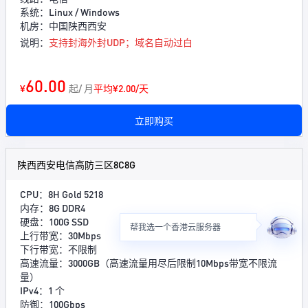
系统：Linux / Windows
机房：中国陕西西安
说明：
支持封海外封UDP；域名自动过白
60.00
¥
起/ 月
平均¥2.00/天
立即购买
陕西西安电信高防三区8C8G
CPU：8H Gold 5218
内存：8G DDR4
硬盘：100G SSD
帮我选一个香港云服务器
上行带宽：30Mbps
下行带宽：不限制
高速流量：3000GB（高速流量用尽后限制10Mbps带宽不限流
量）
IPv4：1 个
防御：100Gbps