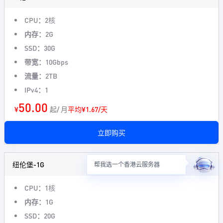
CPU：
2核
内存：
2G
SSD：
30G
带宽：
10Gbps
流量：
2TB
IPv4：
1
50.00
¥
起/ 月
平均¥1.67/天
立即购买
纽伦堡-1G
帮我选一个香港云服务器
CPU：
1核
内存：
1G
SSD：
20G