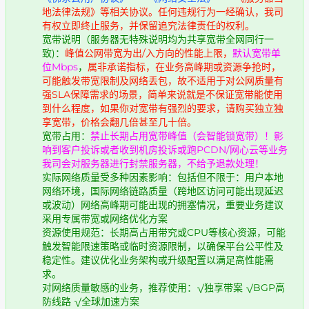
地法律法规》等相关协议。任何违规行为一经确认，我司
有权立即终止服务，并保留追究法律责任的权利。
宽带说明（服务器无特殊说明均为共享宽带全网同行一
致)：
峰值公网带宽为出/入方向的性能上限，
默认宽带单
位Mbps
，
属非承诺指标，在业务高峰期或资源争抢时，
可能触发带宽限制及网络丢包，故不适用于对公网质量有
强SLA保障需求的场景，简单来说就是不保证宽带能使用
到什么程度，如果你对宽带有强烈的要求，请购买独立独
享宽带，价格会翻几倍甚至几十倍。
宽带占用：
禁止长期占用宽带峰值（会智能锁宽带）！影
响到客户投诉或者收到机房投诉或跑PCDN/网心云等业务
我司会对服务器进行封禁服务器，不给予退款处理！
实际网络质量受多种因素影响：包括但不限于：用户本地
网络环境，国际网络链路质量（跨地区访问可能出现延迟
或波动）网络高峰期可能出现的拥塞情况，重要业务建议
采用专属带宽或网络优化方案
资源使用规范：长期高占用带究或CPU等核心资源，可能
触发智能限速策略或临时资源限制，以确保平台公平性及
稳定性。建议优化业务架构或升级配置以满足高性能需
求。
对网络质量敏感的业务，推荐使用：√独享带案 √BGP高
防线路 √全球加速方案