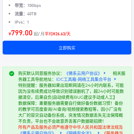
带宽：
10Gbps
流量：
40TB
IPv4：
1
799.00
¥
起/ 月
平均¥26.63/天
立即购买
购买默认同意服务协议：
《佛系云用户协议》
相关服
务器工具导航地址：
IDC工具箱-网络工具集合平台
特别提醒：服务器如果出现断网请在24小时内联系，可能
因为没有续费成功导致识别错误删机了，超24小时可能数
据清空，后果自负[自动续费有BUG建议手动或人工】
数据保障：重要服务器需要自行做好备份数据习惯！备份
的教学可百度查询/AI查询/视频搜索教程等，因小厂没有
大厂的容灾自动备份系统，突发情况数据丢失无法保障概
不负责，平台也不会故意弄丢客户数据砸招牌！
所有产品及服务必须严格遵守中华人民共和国法律法规及
《佛系云用户协议》
《网络安全法》
《服务器当