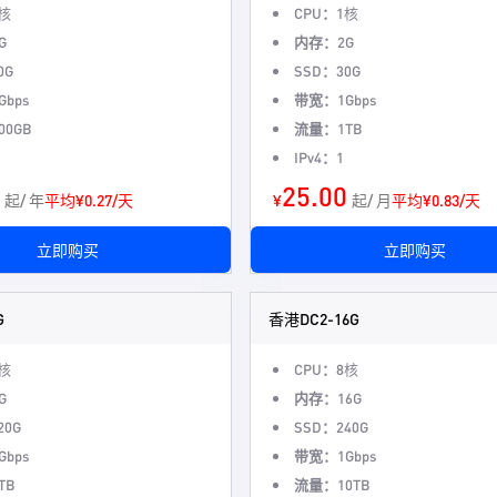
核
CPU：
1核
G
内存：
2G
0G
SSD：
30G
Gbps
带宽：
1Gbps
00GB
流量：
1TB
IPv4：
1
25.00
起/ 年
平均¥0.27/天
¥
起/ 月
平均¥0.83/天
立即购买
立即购买
G
香港DC2-16G
核
CPU：
8核
G
内存：
16G
20G
SSD：
240G
Gbps
带宽：
1Gbps
TB
流量：
10TB