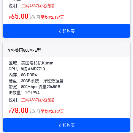
说明：
三网4837优化线路
65.00
¥
起/ 月
平均¥2.17/天
立即购买
NM·美国800M-E型
区域：美国洛杉矶Kurun
CPU：8核 AMD7713
内存：8G DDR4
硬盘：30GB系统 + 弹性数据盘
带宽：800Mbps 流量2048GB
IP数量：1个IPV4
说明：
三网4837优化线路
78.00
¥
起/ 月
平均¥2.60/天
立即购买