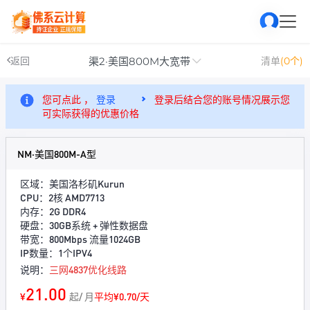
渠2·美国800M大宽带
返回
清单
(0个)
您可点此 ，
登录
登录后结合您的账号情况展示您
可实际获得的优惠价格
NM·美国800M-A型
区域：美国洛杉矶Kurun
CPU：2核 AMD7713
内存：2G DDR4
硬盘：30GB系统 + 弹性数据盘
带宽：800Mbps 流量1024GB
IP数量：1个IPV4
说明：
三网4837优化线路
21.00
¥
起/ 月
平均¥0.70/天