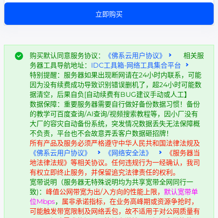
立即购买
购买默认同意服务协议：
《佛系云用户协议》
相关服
务器工具导航地址：
IDC工具箱-网络工具集合平台
特别提醒：服务器如果出现断网请在24小时内联系，可能
因为没有续费成功导致识别错误删机了，超24小时可能数
据清空，后果自负[自动续费有BUG建议手动或人工】
数据保障：重要服务器需要自行做好备份数据习惯！备份
的教学可百度查询/AI查询/视频搜索教程等，因小厂没有
大厂的容灾自动备份系统，突发情况数据丢失无法保障概
不负责，平台也不会故意弄丢客户数据砸招牌！
所有产品及服务必须严格遵守中华人民共和国法律法规及
《佛系云用户协议》
《网络安全法》
《服务器当
地法律法规》等相关协议。任何违规行为一经确认，我司
有权立即终止服务，并保留追究法律责任的权利。
宽带说明（服务器无特殊说明均为共享宽带全网同行一
致)：
峰值公网带宽为出/入方向的性能上限，
默认宽带单
位Mbps
，
属非承诺指标，在业务高峰期或资源争抢时，
可能触发带宽限制及网络丢包，故不适用于对公网质量有