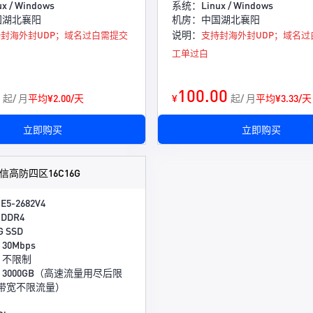
 / Windows
系统：Linux / Windows
国湖北襄阳
机房：中国湖北襄阳
说明：
封海外封UDP；域名过白需提交
支持封海外封UDP；域名过
工单过白
100.00
起/ 月
平均¥2.00/天
¥
起/ 月
平均¥3.33/天
立即购买
立即购买
高防四区16C16G
E5-2682V4
DDR4
 SSD
0Mbps
：不限制
3000GB（高速流量用尽后限
ps带宽不限流量）