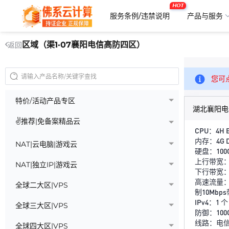
HOT
服务条例/违禁说明
产品与服务
区域（渠1·07襄阳电信高防四区）
返回
您可
特价/活动产品专区
湖北襄阳电
✌推荐|免备案精品云
CPU：4H E
内存：4G D
NAT|云电脑|游戏云
硬盘：100G
上行带宽：3
NAT|独立IP|游戏云
下行带宽
高速流量：
全球二大区|VPS
制10Mb
IPv4：1 个
全球三大区|VPS
防御：100G
线路：电
全球四大区|VPS