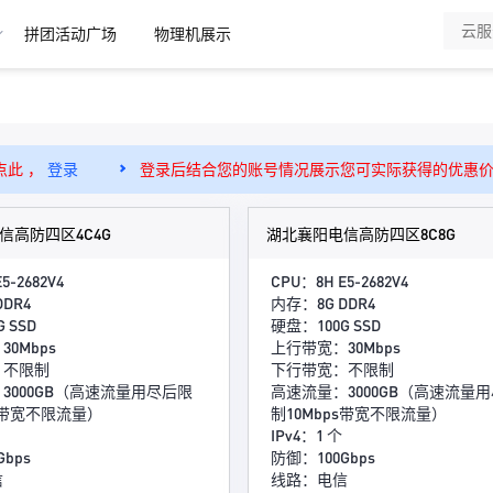
拼团活动广场
物理机展示
点此 ，
登录
登录后结合您的账号情况展示您可实际获得的优惠
信高防四区4C4G
湖北襄阳电信高防四区8C8G
5-2682V4
CPU：8H E5-2682V4
DR4
内存：8G DDR4
 SSD
硬盘：100G SSD
0Mbps
上行带宽：30Mbps
：不限制
下行带宽：不限制
3000GB（高速流量用尽后限
高速流量：3000GB（高速流量
ps带宽不限流量）
制10Mbps带宽不限流量）
IPv4：1 个
bps
防御：100Gbps
信
线路：电信