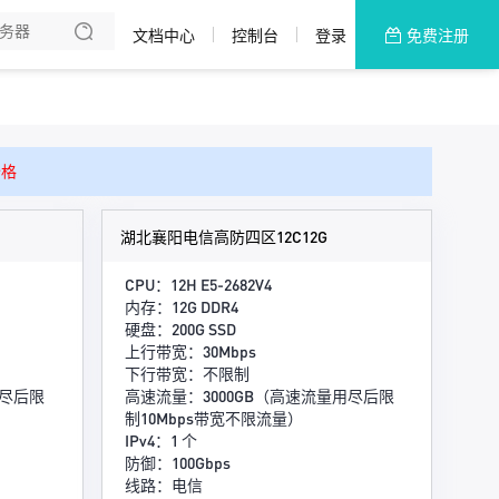
文档中心
控制台
登录
免费注册
全部产品
新闻资讯
帮助文档
价格
热销推荐
湖北襄阳电信高防四区12C12G
CPU：12H E5-2682V4
内存：12G DDR4
硬盘：200G SSD
上行带宽：30Mbps
下行带宽：不限制
用尽后限
高速流量：3000GB（高速流量用尽后限
制10Mbps带宽不限流量）
IPv4：1 个
防御：100Gbps
线路：电信