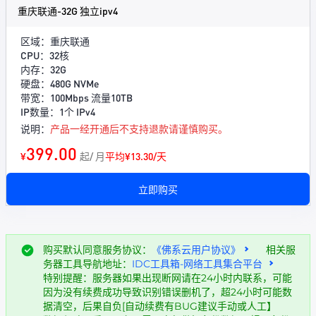
重庆联通-32G 独立ipv4
区域：重庆联通
CPU：32核
内存：32G
硬盘：480G NVMe
带宽：100Mbps 流量10TB
IP数量：1个 IPv4
说明：
产品一经开通后不支持退款请谨慎购买。
399.00
¥
起/ 月
平均¥13.30/天
立即购买
购买默认同意服务协议：
《佛系云用户协议》
相关服
务器工具导航地址：
IDC工具箱-网络工具集合平台
特别提醒：服务器如果出现断网请在24小时内联系，可能
因为没有续费成功导致识别错误删机了，超24小时可能数
据清空，后果自负[自动续费有BUG建议手动或人工】