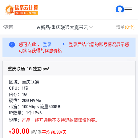
🔥新品·重庆联通大宽带云
返回
清单
(0个)
您可点此 ，
登录
登录后结合您的账号情况展示您
可实际获得的优惠价格
重庆联通-1G 独立ipv6
区域：重庆联通
CPU：1核
内存：1G
硬盘：20G NVMe
带宽：100Mbps 流量500GB
IP数量：1个 IPv6
说明：
产品一经开通后不支持退款请谨慎购买。
30.00
¥
起/ 季
平均¥0.33/天