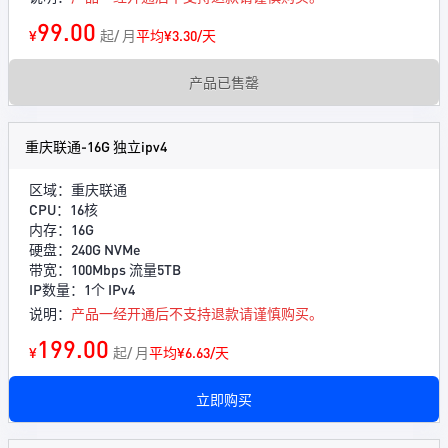
99.00
¥
起/ 月
平均¥3.30/天
产品已售罄
重庆联通-16G 独立ipv4
区域：重庆联通
CPU：16核
内存：16G
硬盘：240G NVMe
带宽：100Mbps 流量5TB
IP数量：1个 IPv4
说明：
产品一经开通后不支持退款请谨慎购买。
199.00
¥
起/ 月
平均¥6.63/天
立即购买