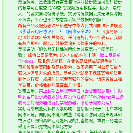
数据保障：重要服务器需要自行做好备份数据习惯！备份
的教学可百度查询/AI查询/视频搜索教程等，因小厂没有
大厂的容灾自动备份系统，突发情况数据丢失无法保障概
不负责，平台也不会故意弄丢客户数据砸招牌！
所有产品及服务必须严格遵守中华人民共和国法律法规及
《佛系云用户协议》
《网络安全法》
《服务器当
地法律法规》等相关协议。任何违规行为一经确认，我司
有权立即终止服务，并保留追究法律责任的权利。
宽带说明（服务器无特殊说明均为共享宽带全网同行一
致)：
峰值公网带宽为出/入方向的性能上限，
默认宽带单
位Mbps
，
属非承诺指标，在业务高峰期或资源争抢时，
可能触发带宽限制及网络丢包，故不适用于对公网质量有
强SLA保障需求的场景，简单来说就是不保证宽带能使用
到什么程度，如果你对宽带有强烈的要求，请购买独立独
享宽带，价格会翻几倍甚至几十倍。
宽带占用：
禁止长期占用宽带峰值（会智能锁宽带）！影
响到客户投诉或者收到机房投诉或跑PCDN/网心云等业务
我司会对服务器进行封禁服务器，不给予退款处理！
实际网络质量受多种因素影响：包括但不限于：用户本地
网络环境，国际网络链路质量（跨地区访问可能出现延迟
或波动）网络高峰期可能出现的拥塞情况，重要业务建议
采用专属带宽或网络优化方案
资源使用规范：长期高占用带究或CPU等核心资源，可能