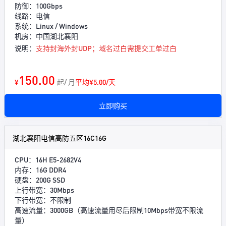
防御：100Gbps
线路：电信
系统：Linux / Windows
机房：中国湖北襄阳
说明：
支持封海外封UDP；域名过白需提交工单过白
150.00
¥
起/ 月
平均¥5.00/天
立即购买
湖北襄阳电信高防五区16C16G
CPU：16H E5-2682V4
内存：16G DDR4
硬盘：200G SSD
上行带宽：30Mbps
下行带宽：不限制
高速流量：3000GB（高速流量用尽后限制10Mbps带宽不限流
量）