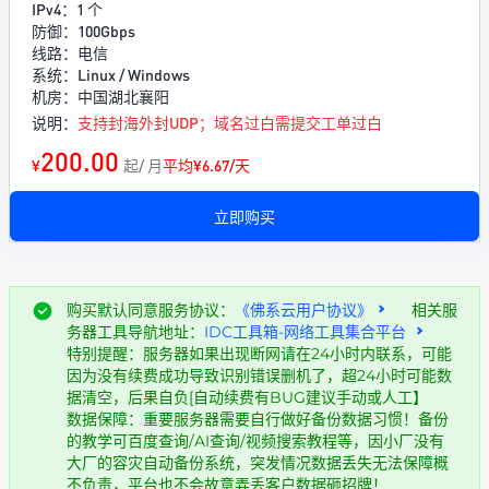
IPv4：1 个
防御：100Gbps
线路：电信
系统：Linux / Windows
机房：中国湖北襄阳
说明：
支持封海外封UDP；域名过白需提交工单过白
200.00
¥
起/ 月
平均¥6.67/天
立即购买
购买默认同意服务协议：
《佛系云用户协议》
相关服
务器工具导航地址：
IDC工具箱-网络工具集合平台
特别提醒：服务器如果出现断网请在24小时内联系，可能
因为没有续费成功导致识别错误删机了，超24小时可能数
据清空，后果自负[自动续费有BUG建议手动或人工】
数据保障：重要服务器需要自行做好备份数据习惯！备份
的教学可百度查询/AI查询/视频搜索教程等，因小厂没有
大厂的容灾自动备份系统，突发情况数据丢失无法保障概
不负责，平台也不会故意弄丢客户数据砸招牌！