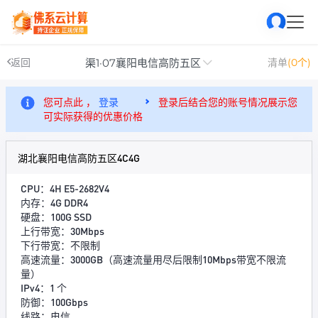
渠1·07襄阳电信高防五区
返回
清单
(0个)
您可点此 ，
登录
登录后结合您的账号情况展示您
可实际获得的优惠价格
湖北襄阳电信高防五区4C4G
CPU：4H E5-2682V4
内存：4G DDR4
硬盘：100G SSD
上行带宽：30Mbps
下行带宽：不限制
高速流量：3000GB（高速流量用尽后限制10Mbps带宽不限流
量）
IPv4：1 个
防御：100Gbps
线路：电信