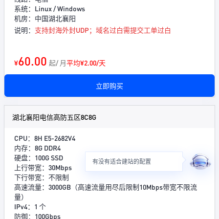
系统：Linux / Windows
机房：中国湖北襄阳
说明：
支持封海外封UDP；域名过白需提交工单过白
60.00
¥
起/ 月
平均¥2.00/天
立即购买
湖北襄阳电信高防五区8C8G
CPU：8H E5-2682V4
内存：8G DDR4
硬盘：100G SSD
有没有适合建站的配置
上行带宽：30Mbps
下行带宽：不限制
高速流量：3000GB（高速流量用尽后限制10Mbps带宽不限流
量）
IPv4：1 个
防御：100Gbps