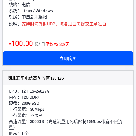
线路：电信
系统：Linux / Windows
机房：中国湖北襄阳
说明：
支持封海外封UDP；域名过白需提交工单过白
100.00
¥
起/ 月
平均¥3.33/天
立即购买
湖北襄阳电信高防五区12C12G
CPU：12H E5-2682V4
内存：12G DDR4
硬盘：200G SSD
上行带宽：30Mbps
下行带宽：不限制
高速流量：3000GB（高速流量用尽后限制10Mbps带宽不限流
量）
IPv4：1 个