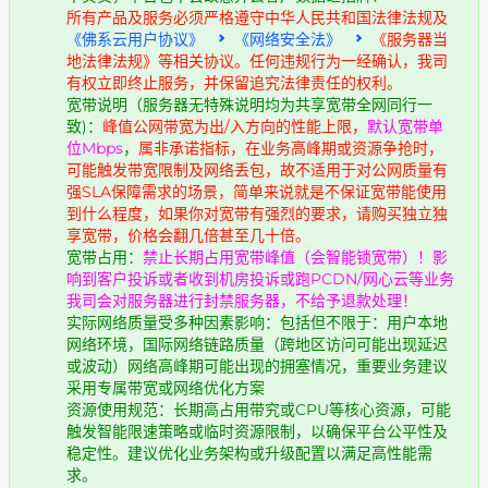
所有产品及服务必须严格遵守中华人民共和国法律法规及
《佛系云用户协议》
《网络安全法》
《服务器当
地法律法规》等相关协议。任何违规行为一经确认，我司
有权立即终止服务，并保留追究法律责任的权利。
宽带说明（服务器无特殊说明均为共享宽带全网同行一
致)：
峰值公网带宽为出/入方向的性能上限，
默认宽带单
位Mbps
，
属非承诺指标，在业务高峰期或资源争抢时，
可能触发带宽限制及网络丢包，故不适用于对公网质量有
强SLA保障需求的场景，简单来说就是不保证宽带能使用
到什么程度，如果你对宽带有强烈的要求，请购买独立独
享宽带，价格会翻几倍甚至几十倍。
宽带占用：
禁止长期占用宽带峰值（会智能锁宽带）！影
响到客户投诉或者收到机房投诉或跑PCDN/网心云等业务
我司会对服务器进行封禁服务器，不给予退款处理！
实际网络质量受多种因素影响：包括但不限于：用户本地
网络环境，国际网络链路质量（跨地区访问可能出现延迟
或波动）网络高峰期可能出现的拥塞情况，重要业务建议
采用专属带宽或网络优化方案
资源使用规范：长期高占用带究或CPU等核心资源，可能
触发智能限速策略或临时资源限制，以确保平台公平性及
稳定性。建议优化业务架构或升级配置以满足高性能需
求。