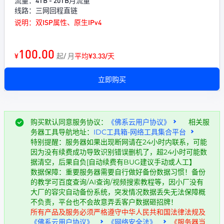
流量：4TB - 20TB月流量
线路：三网回程直链
说明：双ISP属性、原生IPv4
100.00
¥
起/ 月
平均¥3.33/天
立即购买
购买默认同意服务协议：
《佛系云用户协议》
相关服
务器工具导航地址：
IDC工具箱-网络工具集合平台
特别提醒：服务器如果出现断网请在24小时内联系，可能
因为没有续费成功导致识别错误删机了，超24小时可能数
据清空，后果自负[自动续费有BUG建议手动或人工】
数据保障：重要服务器需要自行做好备份数据习惯！备份
的教学可百度查询/AI查询/视频搜索教程等，因小厂没有
大厂的容灾自动备份系统，突发情况数据丢失无法保障概
不负责，平台也不会故意弄丢客户数据砸招牌！
所有产品及服务必须严格遵守中华人民共和国法律法规及
《佛系云用户协议》
《网络安全法》
《服务器当