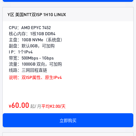
Y区 美国NTT双ISP 1H1G LINUX
CPU：AMD EPYC 7452
核心内存：1核1GB DDR4
主盘：10GB NVMe（系统盘）
副盘：默认0GB，可加购
I P：1个IPv4
带宽：500Mbps - 1Gbps
流量：1000GB 双向，可加购
线路：三网回程直链
说明：双ISP属性、原生IPv4
60.00
¥
起/ 月
平均¥2.00/天
立即购买