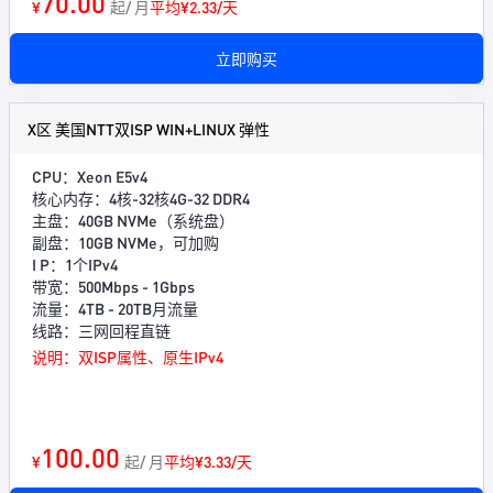
70.00
¥
起/ 月
平均¥2.33/天
立即购买
X区 美国NTT双ISP WIN+LINUX 弹性
CPU：Xeon E5v4
核心内存：4核-32核4G-32 DDR4
主盘：40GB NVMe（系统盘）
副盘：10GB NVMe，可加购
I P：1个IPv4
带宽：500Mbps - 1Gbps
流量：4TB - 20TB月流量
线路：三网回程直链
说明：双ISP属性、原生IPv4
100.00
¥
起/ 月
平均¥3.33/天