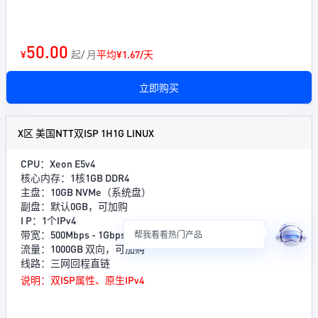
50.00
¥
起/ 月
平均¥1.67/天
立即购买
X区 美国NTT双ISP 1H1G LINUX
CPU：Xeon E5v4
核心内存：1核1GB DDR4
主盘：10GB NVMe（系统盘）
副盘：默认0GB，可加购
I P：1个IPv4
带宽：500Mbps - 1Gbps
帮我看看热门产品
流量：1000GB 双向，可加购
线路：三网回程直链
说明：双ISP属性、原生IPv4