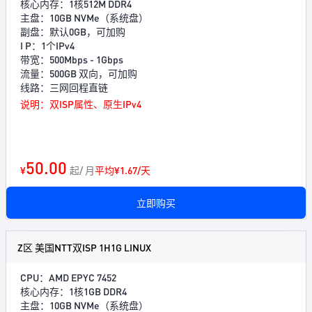
核心内存：1核512M DDR4
主盘：10GB NVMe（系统盘）
副盘：默认0GB，可加购
I P：1个IPv4
带宽：500Mbps - 1Gbps
流量：500GB 双向，可加购
线路：三网回程直链
说明：双ISP属性、原生IPv4
50.00
¥
起/ 月
平均¥1.67/天
立即购买
Z区 美国NTT双ISP 1H1G LINUX
CPU：AMD EPYC 7452
核心内存：1核1GB DDR4
主盘：10GB NVMe（系统盘）