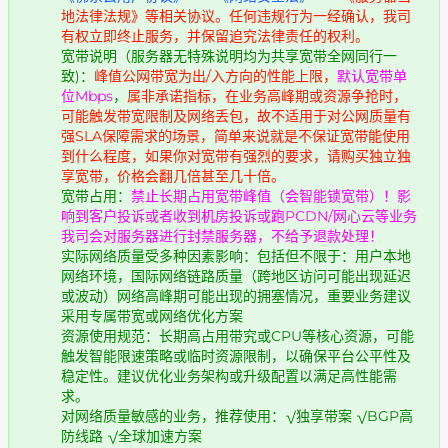
地法律法规》等相关协议。任何违规行为一经确认，我司
有权立即终止服务，并保留追究法律责任的权利。
宽带说明（服务器无特殊说明均为共享宽带全网同行一
致)：
峰值公网带宽为出/入方向的性能上限，
默认宽带单
位Mbps
，
属非承诺指标，在业务高峰期或资源争抢时，
可能触发带宽限制及网络丢包，故不适用于对公网质量有
强SLA保障需求的场景，简单来说就是不保证宽带能使用
到什么程度，如果你对宽带有强烈的要求，请购买独立独
享宽带，价格会翻几倍甚至几十倍。
宽带占用：
禁止长期占用宽带峰值（会智能锁宽带）！影
响到客户投诉或者收到机房投诉或跑PCDN/网心云等业务
我司会对服务器进行封禁服务器，不给予退款处理！
实际网络质量受多种因素影响：包括但不限于：用户本地
网络环境，国际网络链路质量（跨地区访问可能出现延迟
或波动）网络高峰期可能出现的拥塞情况，重要业务建议
采用专属带宽或网络优化方案
资源使用规范：长期高占用带究或CPU等核心资源，可能
触发智能限速策略或临时资源限制，以确保平台公平性及
稳定性。建议优化业务架构或升级配置以满足高性能需
求。
对网络质量敏感的业务，推荐使用：√独享带案 √BGP高
防线路 √全球加速方案