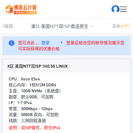
渠12·美国NTT双ISP直连原生
返回
清单
(0个)
您可点此 ，
登录
登录后结合您的账号情况展示您
可实际获得的优惠价格
X区 美国NTT双ISP 1H0.5G LINUX
CPU：Xeon E5v4
核心内存：1核512M DDR4
主盘：10GB NVMe（系统盘）
副盘：默认0GB，可加购
I P：1个IPv4
带宽：500Mbps - 1Gbps
流量：500GB 双向，可加购
线路：三网回程直链
说明：双ISP属性、原生IPv4