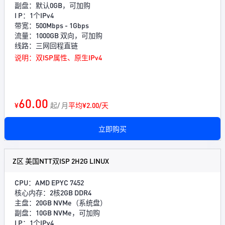
副盘：默认0GB，可加购
I P：1个IPv4
带宽：500Mbps - 1Gbps
流量：1000GB 双向，可加购
线路：三网回程直链
说明：双ISP属性、原生IPv4
60.00
¥
起/ 月
平均¥2.00/天
立即购买
Z区 美国NTT双ISP 2H2G LINUX
CPU：AMD EPYC 7452
核心内存：2核2GB DDR4
主盘：20GB NVMe（系统盘）
副盘：10GB NVMe，可加购
I P：1个IPv4