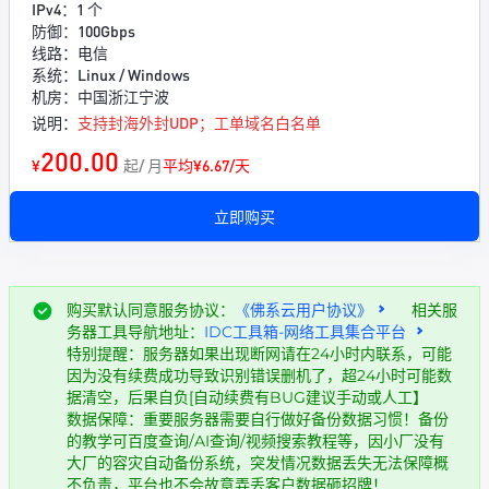
IPv4：1 个
防御：100Gbps
线路：电信
系统：Linux / Windows
机房：中国浙江宁波
说明：
支持封海外封UDP；工单域名白名单
200.00
¥
起/ 月
平均¥6.67/天
立即购买
购买默认同意服务协议：
《佛系云用户协议》
相关服
务器工具导航地址：
IDC工具箱-网络工具集合平台
特别提醒：服务器如果出现断网请在24小时内联系，可能
因为没有续费成功导致识别错误删机了，超24小时可能数
据清空，后果自负[自动续费有BUG建议手动或人工】
数据保障：重要服务器需要自行做好备份数据习惯！备份
的教学可百度查询/AI查询/视频搜索教程等，因小厂没有
大厂的容灾自动备份系统，突发情况数据丢失无法保障概
不负责，平台也不会故意弄丢客户数据砸招牌！