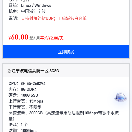
系统：Linux / Windows
机房：中国浙江宁波
说明：
支持封海外封UDP；工单域名白名单
60.00
¥
起/ 月
平均¥2.00/天
立即购买
浙江宁波电信高防一区 8C8G
CPU：8H E5-2682V4
内存：8G DDR4
硬盘：100G SSD
上行带宽：15Mbps
下行带宽：不限制
高速流量：3000GB（高速流量用尽后限制10Mbps带宽不限流
量）
IPv4：1 个
防御：100Gbps