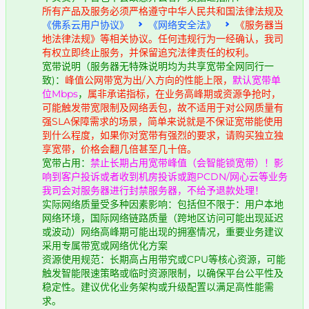
所有产品及服务必须严格遵守中华人民共和国法律法规及
《佛系云用户协议》
《网络安全法》
《服务器当
地法律法规》等相关协议。任何违规行为一经确认，我司
有权立即终止服务，并保留追究法律责任的权利。
宽带说明（服务器无特殊说明均为共享宽带全网同行一
致)：
峰值公网带宽为出/入方向的性能上限，
默认宽带单
位Mbps
，
属非承诺指标，在业务高峰期或资源争抢时，
可能触发带宽限制及网络丢包，故不适用于对公网质量有
强SLA保障需求的场景，简单来说就是不保证宽带能使用
到什么程度，如果你对宽带有强烈的要求，请购买独立独
享宽带，价格会翻几倍甚至几十倍。
宽带占用：
禁止长期占用宽带峰值（会智能锁宽带）！影
响到客户投诉或者收到机房投诉或跑PCDN/网心云等业务
我司会对服务器进行封禁服务器，不给予退款处理！
实际网络质量受多种因素影响：包括但不限于：用户本地
网络环境，国际网络链路质量（跨地区访问可能出现延迟
或波动）网络高峰期可能出现的拥塞情况，重要业务建议
采用专属带宽或网络优化方案
资源使用规范：长期高占用带究或CPU等核心资源，可能
触发智能限速策略或临时资源限制，以确保平台公平性及
稳定性。建议优化业务架构或升级配置以满足高性能需
求。