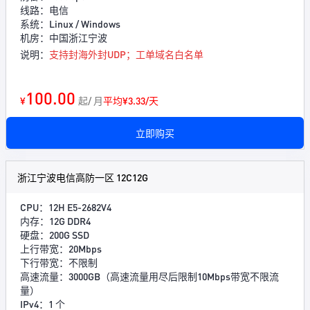
线路：电信
系统：Linux / Windows
机房：中国浙江宁波
说明：
支持封海外封UDP；工单域名白名单
100.00
¥
起/ 月
平均¥3.33/天
立即购买
浙江宁波电信高防一区 12C12G
CPU：12H E5-2682V4
内存：12G DDR4
硬盘：200G SSD
上行带宽：20Mbps
下行带宽：不限制
高速流量：3000GB（高速流量用尽后限制10Mbps带宽不限流
量）
IPv4：1 个