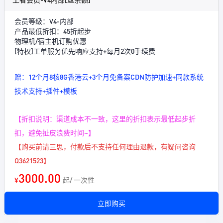
会员等级：V4-内部
产品最低折扣：45折起步
物理机/宿主机订购优惠
[特权]工单服务优先响应支持+每月2次0手续费
赠：12个月8核8G香港云+3个月免备案CDN防护加速+同款系统
技术支持+插件+模板
【折扣说明：渠道成本不一致，这里的折扣表示最低起步折
扣，避免扯皮浪费时间~】
【购买前请三思，付款后不支持任何理由退款，有疑问咨询
Q3621523】
3000.00
¥
起/ 一次性
立即购买