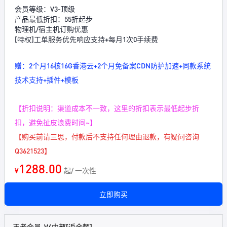
会员等级：V3-顶级
产品最低折扣：55折起步
物理机/宿主机订购优惠
[特权]工单服务优先响应支持+每月1次0手续费
赠：2个月16核16G香港云+2个月免备案CDN防护加速+同款系统
技术支持+插件+模板
【折扣说明：渠道成本不一致，这里的折扣表示最低起步折
扣，避免扯皮浪费时间~】
【购买前请三思，付款后不支持任何理由退款，有疑问咨询
Q3621523】
1288.00
¥
起/ 一次性
立即购买
王者会员-V4内部[返余额]