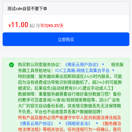
测试cdn自营不要下单
11.00
¥
起/ 月
平均¥0.37/天
立即购买
购买默认同意服务协议：
《佛系云用户协议》
相关服
务器工具导航地址：
IDC工具箱-网络工具集合平台
特别提醒：服务器如果出现断网请在24小时内联系，可能
因为没有续费成功导致识别错误删机了，超24小时可能数
据清空，后果自负[自动续费有BUG建议手动或人工】
数据保障：重要服务器需要自行做好备份数据习惯！备份
的教学可百度查询/AI查询/视频搜索教程等，因小厂没有
大厂的容灾自动备份系统，突发情况数据丢失无法保障概
不负责，平台也不会故意弄丢客户数据砸招牌！
所有产品及服务必须严格遵守中华人民共和国法律法规及
《佛系云用户协议》
《网络安全法》
《服务器当
地法律法规》等相关协议。任何违规行为一经确认，我司