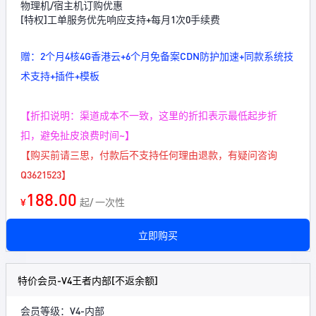
物理机/宿主机订购优惠
[特权]工单服务优先响应支持+每月1次0手续费
赠：2个月4核4G香港云+6个月免备案CDN防护加速+同款系统技
术支持+插件+模板
【折扣说明：渠道成本不一致，这里的折扣表示最低起步折
扣，避免扯皮浪费时间~】
【购买前请三思，付款后不支持任何理由退款，有疑问咨询
Q3621523】
188.00
¥
起/ 一次性
立即购买
特价会员-V4王者内部[不返余额]
会员等级：V4-内部