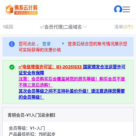
✅会员代理|二级域名
返回
清单
(0个)
您可点此 ，
登录
登录后结合您的账号情况展示您
可实际获得的优惠价格
✅电信增值许可证：B1-20251533
国家颁发合法运营许可
证安全有保障
注意：会员购买后会覆盖掉您的原先等级！购买会员不退
不换三思后选购！
其次会员等级之间不支持补差价升级！请注意选择您需要
的会员等级！
青铜会员-V1入门[返余额]
会员等级：V1-入门
产品最低折扣：75折起步