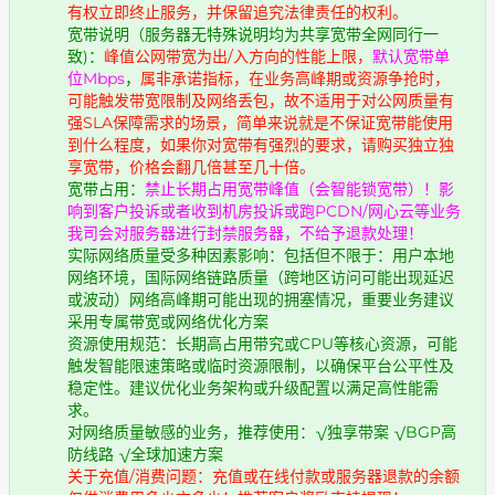
有权立即终止服务，并保留追究法律责任的权利。
宽带说明（服务器无特殊说明均为共享宽带全网同行一
致)：
峰值公网带宽为出/入方向的性能上限，
默认宽带单
位Mbps
，
属非承诺指标，在业务高峰期或资源争抢时，
可能触发带宽限制及网络丢包，故不适用于对公网质量有
强SLA保障需求的场景，简单来说就是不保证宽带能使用
到什么程度，如果你对宽带有强烈的要求，请购买独立独
享宽带，价格会翻几倍甚至几十倍。
宽带占用：
禁止长期占用宽带峰值（会智能锁宽带）！影
响到客户投诉或者收到机房投诉或跑PCDN/网心云等业务
我司会对服务器进行封禁服务器，不给予退款处理！
实际网络质量受多种因素影响：包括但不限于：用户本地
网络环境，国际网络链路质量（跨地区访问可能出现延迟
或波动）网络高峰期可能出现的拥塞情况，重要业务建议
采用专属带宽或网络优化方案
资源使用规范：长期高占用带究或CPU等核心资源，可能
触发智能限速策略或临时资源限制，以确保平台公平性及
稳定性。建议优化业务架构或升级配置以满足高性能需
求。
对网络质量敏感的业务，推荐使用：√独享带案 √BGP高
防线路 √全球加速方案
关于充值/消费问题：充值或在线付款或服务器退款的余额