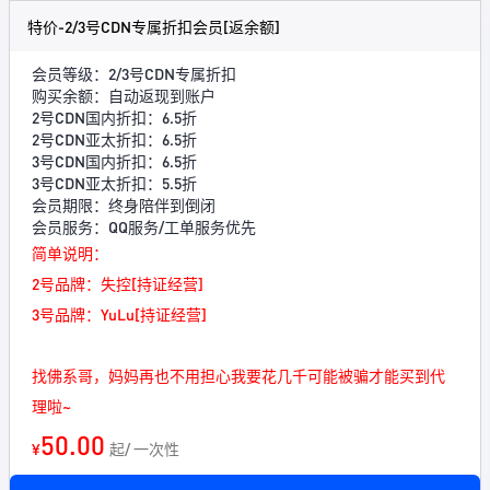
特价-2/3号CDN专属折扣会员[返余额]
会员等级：2/3号CDN专属折扣
购买余额：自动返现到账户
2号CDN国内折扣：6.5折
2号CDN亚太折扣：6.5折
3号CDN国内折扣：6.5折
3号CDN亚太折扣：5.5折
会员期限：终身陪伴到倒闭
会员服务：QQ服务/工单服务优先
简单说明：
2号品牌：失控[持证经营]
3号品牌：YuLu[持证经营]
找佛系哥，妈妈再也不用担心我要花几千可能被骗才能买到代
理啦~
50.00
¥
起/ 一次性