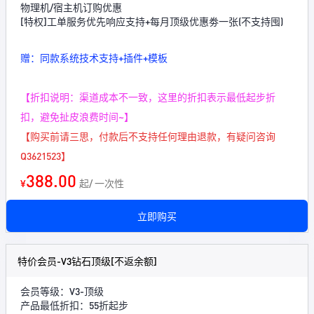
物理机/宿主机订购优惠
[特权]工单服务优先响应支持+每月顶级优惠劵一张(不支持囤)
赠：同款系统技术支持+插件+模板
【折扣说明：渠道成本不一致，这里的折扣表示最低起步折
扣，避免扯皮浪费时间~】
【购买前请三思，付款后不支持任何理由退款，有疑问咨询
Q3621523】
388.00
¥
起/ 一次性
立即购买
特价会员-V3钻石顶级[不返余额]
会员等级：V3-顶级
产品最低折扣：55折起步