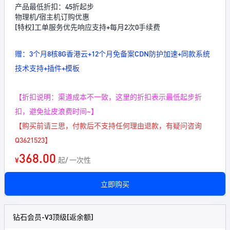
产品最低折扣：45折起步
物理机/宿主机订购优惠
[特权]工单服务优先响应支持+每月2次0手续费
赠：3个月8核8G香港云+12个月免备案CDN防护加速+同款系统
技术支持+插件+模板
【折扣说明：渠道成本不一致，这里的折扣表示最低起步折
扣，避免扯皮浪费时间~】
【购买前请三思，付款后不支持任何理由退款，有疑问咨询
Q3621523】
368.00
¥
起/ 一次性
立即购买
钻石会员-V3顶级[返余额]